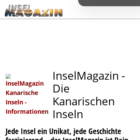
I
n
s
e
l
M
a
g
a
z
i
n
-
D
i
e
K
a
n
a
r
i
s
c
h
e
n
I
n
s
e
l
n
Jede Insel ein Unikat, jede Geschichte