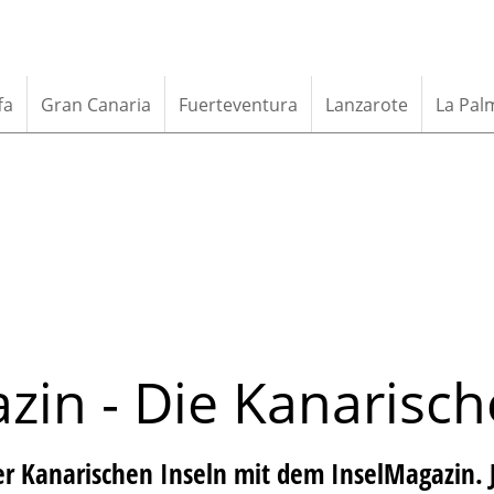
fa
Gran Canaria
Fuerteventura
Lanzarote
La Pal
a
z
i
n
-
D
i
e
K
a
n
a
r
i
s
c
h
der Kanarischen Inseln mit dem InselMagazin. 