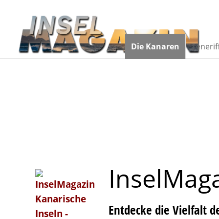
Die Kanaren
Tenerif
I
n
s
e
l
M
a
g
Entdecke die Vielfalt 