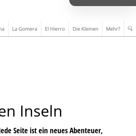
ma
La Gomera
El Hierro
Die Kleinen
Mehr?
e
n
I
n
s
e
l
n
Jede Seite ist ein neues Abenteuer,