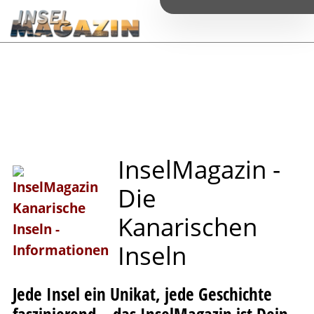
I
n
s
e
l
M
a
g
a
z
i
n
-
D
i
e
K
a
n
a
r
i
s
c
h
e
n
I
n
s
e
l
n
Jede Insel ein Unikat, jede Geschichte