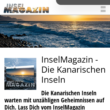
I
n
s
e
l
M
a
g
a
z
i
n
-
D
i
e
K
a
n
a
r
i
s
c
h
e
n
I
n
s
e
l
n
Die Kanarischen Inseln
warten mit unzähligen Geheimnissen auf
Dich. Lass Dich vom InselMagazin