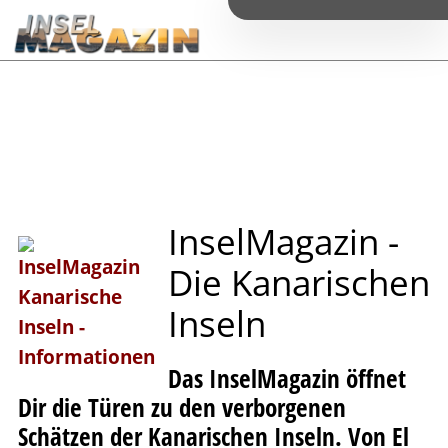
I
n
s
e
l
M
a
g
a
z
i
n
-
D
i
e
K
a
n
a
r
i
s
c
h
e
n
I
n
s
e
l
n
Das InselMagazin öffnet
Dir die Türen zu den verborgenen
Schätzen der Kanarischen Inseln. Von El