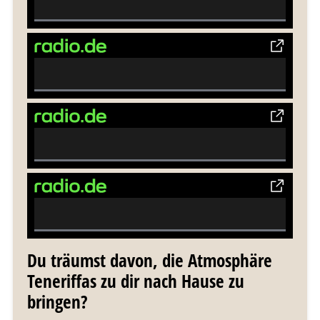
0%
Complete
0%
Complete
0%
Complete
0%
Complete
Du träumst davon, die Atmosphäre
Teneriffas zu dir nach Hause zu
bringen?