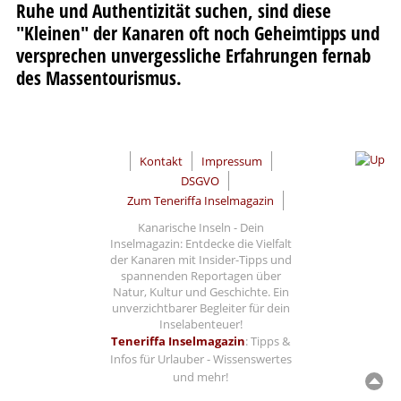
Ruhe und Authentizität suchen, sind diese
"Kleinen" der Kanaren oft noch Geheimtipps und
versprechen unvergessliche Erfahrungen fernab
des Massentourismus.
Kontakt
Impressum
DSGVO
Zum Teneriffa Inselmagazin
Kanarische Inseln - Dein
Inselmagazin: Entdecke die Vielfalt
der Kanaren mit Insider-Tipps und
spannenden Reportagen über
Natur, Kultur und Geschichte. Ein
unverzichtbarer Begleiter für dein
Inselabenteuer!
Teneriffa Inselmagazin
: Tipps &
Infos für Urlauber - Wissenswertes
und mehr!