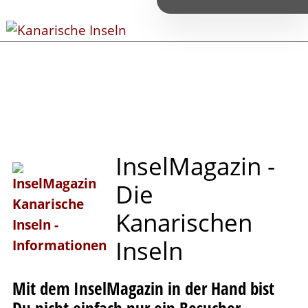
I
n
s
e
l
M
a
g
a
z
i
n
-
D
i
e
K
a
n
a
r
i
s
c
h
e
n
I
n
s
e
l
n
Mit dem InselMagazin in der Hand bist